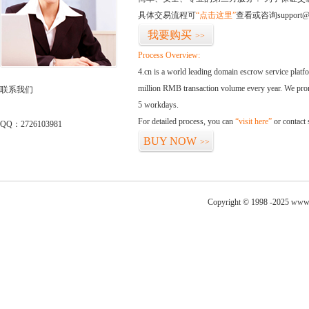
具体交易流程可
“点击这里”
查看或咨询support@
我要购买
>>
Process Overview:
4.cn is a world leading domain escrow service plat
million RMB transaction volume every year. We promi
联系我们
5 workdays.
For detailed process, you can
“visit here”
or contact
QQ：2726103981
BUY NOW
>>
Copyright © 1998 -2025 www.