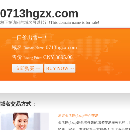
0713hgzx.com
您正在访问的域名可以转让!This domain name is for sale!
一口价出售中！
域名
0713hgzx.com
Domain Name:
售价
CNY 3895.00
Listing Price:
立即购买
BUY NOW
>>
>>
域名交易方式：
通过金名网(4.cn) 中介交易
金名网(4.cn)是全球领先的域名交易服务机
简单、安全、专业的第三方服务！ 为了保证交